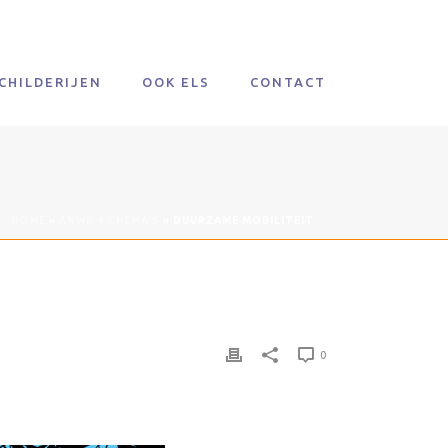
CHILDERIJEN
OOK ELS
CONTACT
HOME
»
ANWB 4 THEMA’S
»
DUURZAME MOBILITEIT
0