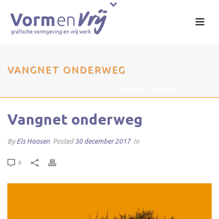
VANGNET ONDERWEG
HOME
»
ANWB 4 THEMA’S
»
VANGNET ONDERWEG
Vangnet onderweg
By
Els Haasen
Posted
30 december 2017
In
0