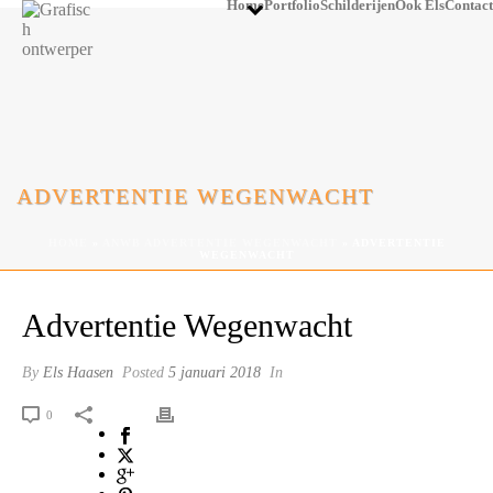
Home
Portfolio
Schilderijen
Ook Els
Contact
ADVERTENTIE WEGENWACHT
HOME
»
ANWB ADVERTENTIE WEGENWACHT
»
ADVERTENTIE
WEGENWACHT
Advertentie Wegenwacht
By
Els Haasen
Posted
5 januari 2018
In
0