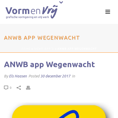
ANWB APP WEGENWACHT
HOME
»
ANWB-APP’S
»
ANWB APP WEGENWACHT
ANWB app Wegenwacht
By
Els Haasen
Posted
30 december 2017
In
0