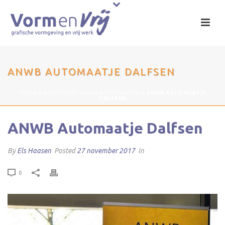
ANWB AUTOMAATJE DALFSEN
HOME
»
BEELDMERK ANWB AUTOMAATJE
»
ANWB AUTOMAATJE
DALFSEN
ANWB Automaatje Dalfsen
By
Els Haasen
Posted
27 november 2017
In
0