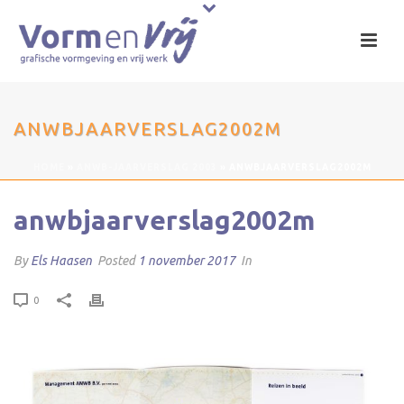
ANWBJAARVERSLAG2002M
HOME
»
ANWB-JAARVERSLAG 2003
»
ANWBJAARVERSLAG2002M
anwbjaarverslag2002m
By
Els Haasen
Posted
1 november 2017
In
0