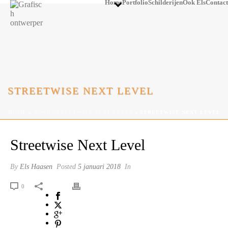
Home
Portfolio
Schilderijen
Ook Els
Contact
STREETWISE NEXT LEVEL
HOME
»
ANWB STREETWISE NEXT LEVEL
»
STREETWISE NEXT LEVEL
Streetwise Next Level
By
Els Haasen
Posted
5 januari 2018
In
0