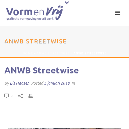
ANWB STREETWISE
HOME
»
ANWB STREETWISE
»
ANWB STREETWISE
ANWB Streetwise
By
Els Haasen
Posted
5 januari 2018
In
0