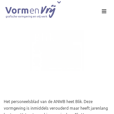
Blik, het personeelsblad
van de ANWB
Het personeelsblad van de ANWB heet Blik. Deze
vormgeving is inmiddels verouderd maar heeft jarenlang
bestaan. Het ontwerp hiervoor is door Els Haasen
gemaakt en het blad werd daarna door verschillende
mensen van de Studio vormgegeven. Elk nummer kreeg
steeds een andere kleur, die mee liep met de jaargetijden.