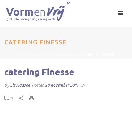
CATERING FINESSE
HOME
»
LOGO CATERING FINESSE
»
CATERING FINESSE
catering Finesse
By
Els Haasen
Posted
29 november 2017
In
0