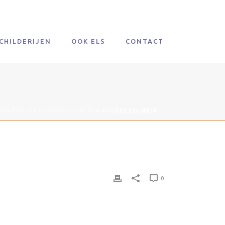
CHILDERIJEN
OOK ELS
CONTACT
ME
»
POSTER GOUDSE ZEILWEEK
»
GOUDSE ZEILWEEK
0