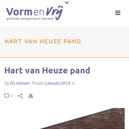
HART VAN HEUZE PAND
HOME
»
LOGO HART VAN HEUZE
»
HART VAN HEUZE PAND
Hart van Heuze pand
By
Els Haasen
Posted
2 januari 2018
In
0