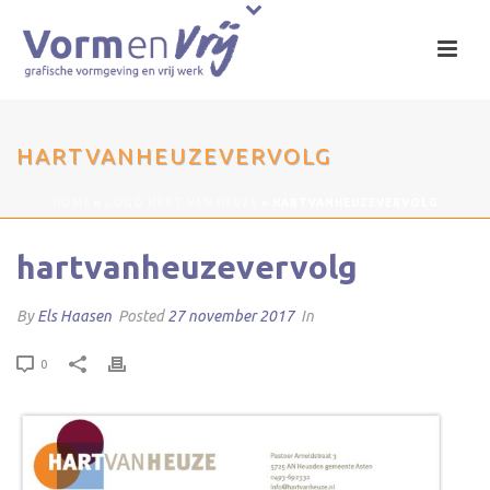
HARTVANHEUZEVERVOLG
HOME
»
LOGO HART VAN HEUZE
»
HARTVANHEUZEVERVOLG
hartvanheuzevervolg
By
Els Haasen
Posted
27 november 2017
In
0