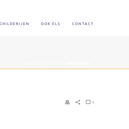
CHILDERIJEN
OOK ELS
CONTACT
HOME
»
LOGO SPEAKERS
»
WEXCHANGE
0