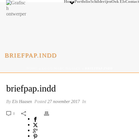
Home
Portfolio
Schilderijen
Ook Els
Contact
BRIEFPAP.INDD
HOME
»
LOGO MARC HAASEN
»
BRIEFPAP.INDD
briefpap.indd
By
Els Haasen
Posted
27 november 2017
In
0