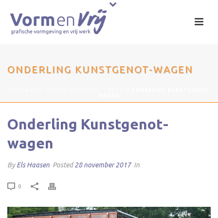
ONDERLING KUNSTGENOT-WAGEN
HOME
»
OKG, ONDERLING KUNSTGENOT
»
ONDERLING KUNSTGENOT-
WAGEN
Onderling Kunstgenot-
wagen
By
Els Haasen
Posted
28 november 2017
In
0