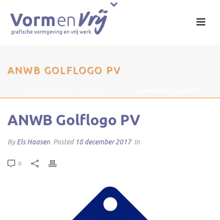
ANWB GOLFLOGO PV
HOME
»
PERSONEELSVERENIGING GOLF
»
ANWB GOLFLOGO PV
ANWB Golflogo PV
By
Els Haasen
Posted
18 december 2017
In
0