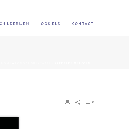
CHILDERIJEN
OOK ELS
CONTACT
HOME
»
LOGO ’T SPEKTAKEL
»
SPEKTAKELVERVOLG
0